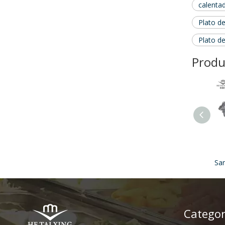
calenta
Plato d
Plato d
Produ
Categor