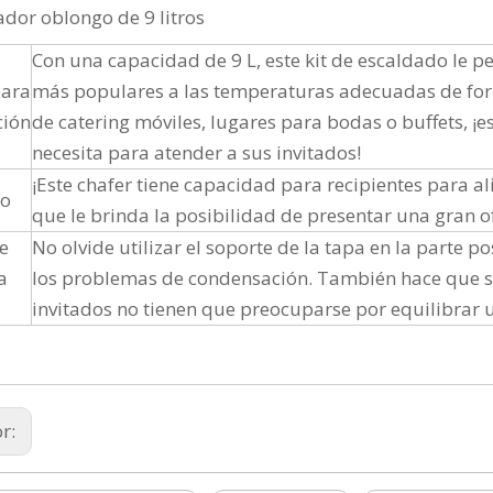
ador oblongo de 9 litros
Con una capacidad de 9 L, este kit de escaldado le pe
para
más populares a las temperaturas adecuadas de fo
ción
de catering móviles, lugares para bodas o buffets, ¡es
necesita para atender a sus invitados!
¡Este chafer tiene capacidad para recipientes para a
co
que le brinda la posibilidad de presentar una gran o
e
No olvide utilizar el soporte de la tapa en la parte p
a
los problemas de condensación. También hace que ser
invitados no tienen que preocuparse por equilibrar un
or: