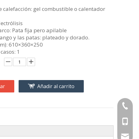
 calefacción: gel combustible o calentador
ectrólisis
arco: Pata fija pero apilable
ango y las patas: plateado y dorado.
m): 610×360×250
casos: 1
ar
Añadir al carrito
+86-189
+86-189
aiyuluo