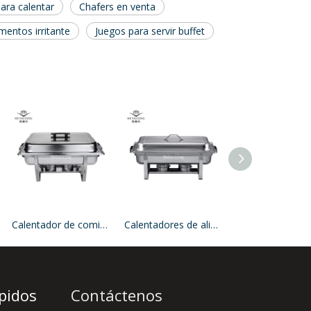
ara calentar
Chafers en venta
mentos irritante
Juegos para servir buffet
Calentador de comida tipo buffet económico con patas fijas de 9 litros
Calentadores de alimentos plegables económicos para fiestas
pidos
Contáctenos