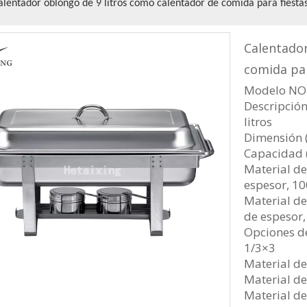
alentador oblongo de 9 litros como calentador de comida para fiesta
Calentador
comida pa
Modelo NO.
Descripción
litros
Dimensión
Capacidad (
Material de
espesor, 1
Material de
de espesor
Opciones de
1/3×3
Material de
Material de
Material de