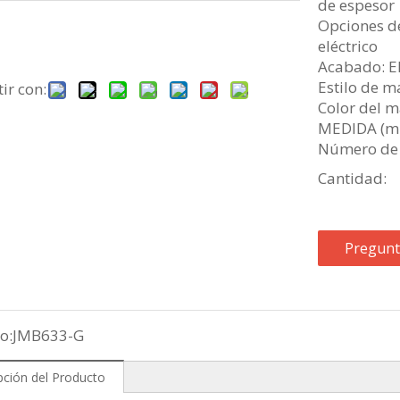
de espesor
Opciones de
eléctrico
Acabado: El
Estilo de m
ir con:
Color del m
MEDIDA (m
Número de 
Cantidad:
Pregunt
o:
JMB633-G
pción del Producto