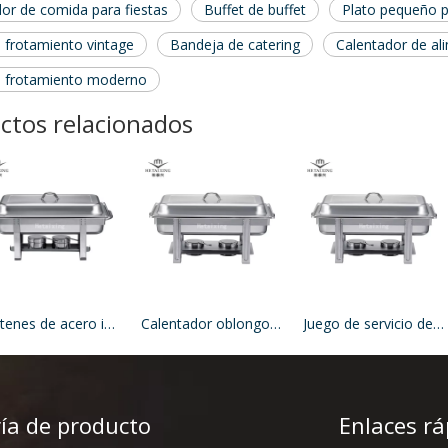
dor de comida para fiestas
Buffet de buffet
Plato pequeño p
e frotamiento vintage
Bandeja de catering
Calentador de ali
e frotamiento moderno
ctos relacionados
Sartenes de acero inoxidable de 9 litros.
Calentador oblongo de acero inoxidable de 9 litros como calentador de comida para fiestas
Juego de servicio de buffet oblongo de 9 litros
ía de producto
Enlaces rá