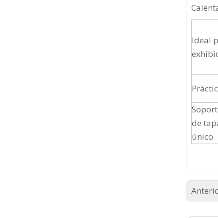
Calent
Ideal 
exhibi
Prácti
Soport
de tap
único
Anteri